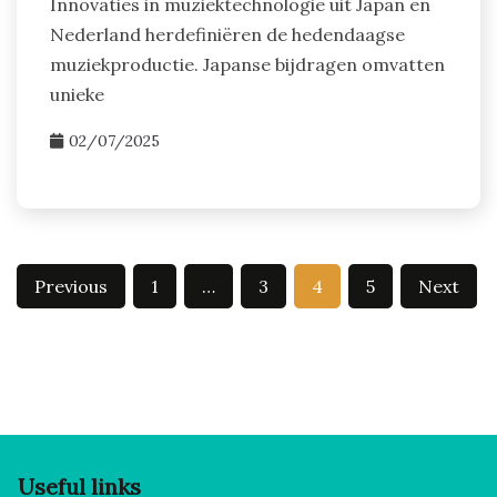
Innovaties in muziektechnologie uit Japan en
Nederland herdefiniëren de hedendaagse
muziekproductie. Japanse bijdragen omvatten
unieke
02/07/2025
Posts pagination
Previous
1
…
3
4
5
Next
Useful links