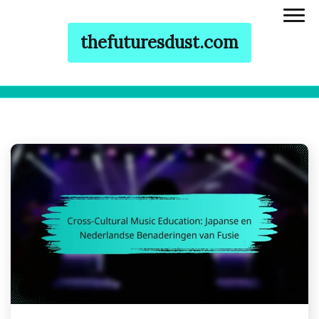
thefuturesdust.com
Skip to content