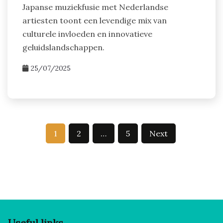
Japanse muziekfusie met Nederlandse
artiesten toont een levendige mix van
culturele invloeden en innovatieve
geluidslandschappen.
25/07/2025
Posts pagination
1
2
…
5
Next
Useful links