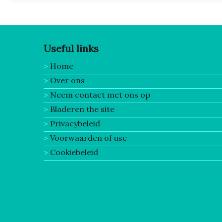
Useful links
Home
Over ons
Neem contact met ons op
Bladeren the site
Privacybeleid
Voorwaarden of use
Cookiebeleid