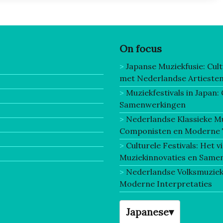
On focus
Japanse Muziekfusie: Cu
met Nederlandse Artieste
Muziekfestivals in Japan:
Samenwerkingen
Nederlandse Klassieke Mu
Componisten en Moderne 
Culturele Festivals: Het 
Muziekinnovaties en Same
Nederlandse Volksmuziek:
Moderne Interpretaties
Japanese
▾