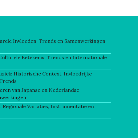
lturele Invloeden, Trends en Samenwerkingen
n
 Culturele Betekenis, Trends en Internationale
ziek: Historische Context, Invloedrijke
Trends
vieren van Japanse en Nederlandse
nwerkingen
 Regionale Variaties, Instrumentatie en