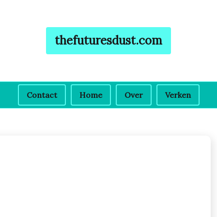
thefuturesdust.com
Contact
Home
Over
Verken